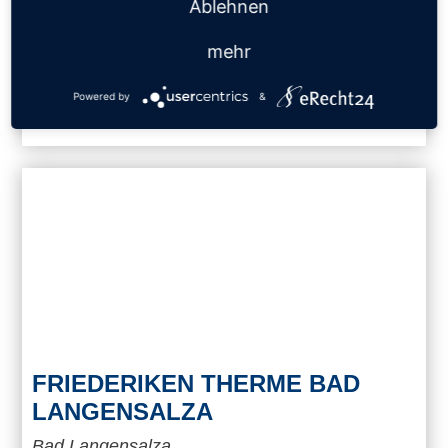
Ablehnen
zusätzlich gibt es ein Natronbad. Der Saunapark
bietet elf Saunen, mehrere Dampfbäder und ein
mehr
Hamam.
Powered by
&
DETAILS
FRIEDERIKEN THERME BAD
LANGENSALZA
Bad Langensalza