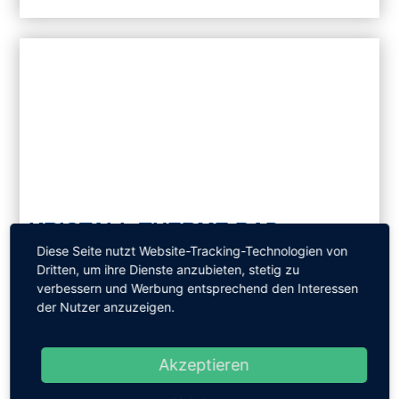
KRISTALL THERME BAD
KLOSTERLAUSNITZ
Diese Seite nutzt Website-Tracking-Technologien von
Dritten, um ihre Dienste anzubieten, stetig zu
Bad Klosterlausnitz
verbessern und Werbung entsprechend den Interessen
der Nutzer anzuzeigen.
Die Kristall Therme in Bad Klosterlausnitz
verbindet Thermen- und Saunawelt und erstreckt
sich über rund 7.000 Quadratmeter. Die Innen- und
Akzeptieren
Außenbecken sind mit Thermalsole befüllt,