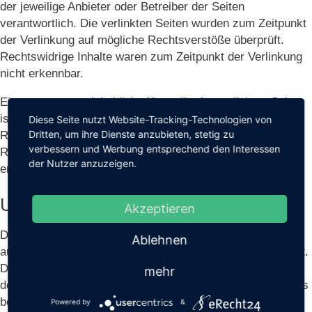
der jeweilige Anbieter oder Betreiber der Seiten
verantwortlich. Die verlinkten Seiten wurden zum Zeitpunkt
der Verlinkung auf mögliche Rechtsverstöße überprüft.
Rechtswidrige Inhalte waren zum Zeitpunkt der Verlinkung
nicht erkennbar.
Eine permanente inhaltliche Kontrolle der verlinkten Seiten
ist jedoch ohne konkrete Anhaltspunkte einer
Diese Seite nutzt Website-Tracking-Technologien von
Dritten, um ihre Dienste anzubieten, stetig zu
Rechtsverletzung nicht zumutbar. Bei Bekanntwerden von
verbessern und Werbung entsprechend den Interessen
Rechtsverletzungen werden wir derartige Links umgehend
der Nutzer anzuzeigen.
entfernen.
Urheberrecht
Akzeptieren
Die durch die Seitenbetreiber erstellten Inhalte und Werke
Ablehnen
auf diesen Seiten unterliegen dem deutschen Urheberrecht.
Die Vervielfältigung, Bearbeitung, Verbreitung und jede Art
mehr
der Verwertung außerhalb der Grenzen des Urheberrechtes
bedürfen der schriftlichen Zustimmung des jeweiligen
Powered by
&