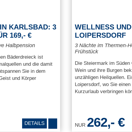
IN KARLSBAD: 3
WELLNESS UND 
 169,- €
LOIPERSDORF
ve Halbpension
3 Nächte im Thermen-Ho
Frühstück
en Bäderdreieck ist
Die Steiermark im Süden Ös
malquellen und die damit
Wein und ihre Burgen beka
tspannen Sie in dem
unzähligen Heilquellen. E
Geist und Körper
Loipersdorf, wo Sie einen
Kurzurlaub verbringen kö
262,- €
DETAILS
NUR