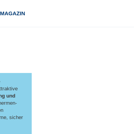
MAGAZIN
e
traktive
ng und
hermen-
en
me, sicher