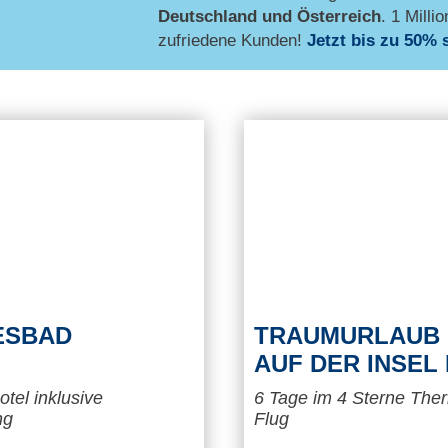
Deutschland und Österreich
. 1 Millio
zufriedene Kunden!
Jetzt bis zu 50% 
ESBAD
TRAUMURLAUB 
AUF DER INSEL 
tel inklusive
6 Tage im 4 Sterne The
ng
Flug