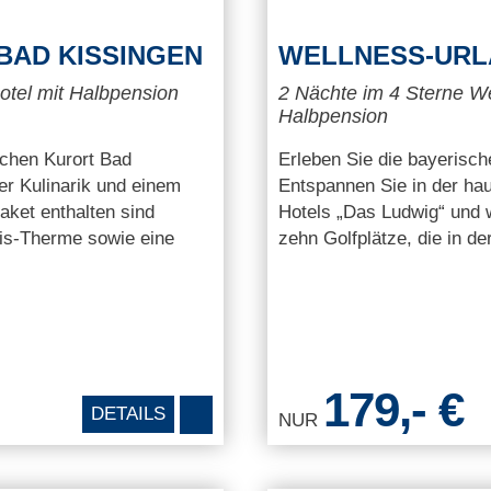
 BAD KISSINGEN
WELLNESS-URL
otel mit Halbpension
2 Nächte im 4 Sterne We
Halbpension
chen Kurort Bad
Erleben Sie die bayerisch
er Kulinarik und einem
Entspannen Sie in der h
aket enthalten sind
Hotels „Das Ludwig“ und 
lis-Therme sowie eine
zehn Golfplätze, die in d
179,- €
DETAILS
NUR