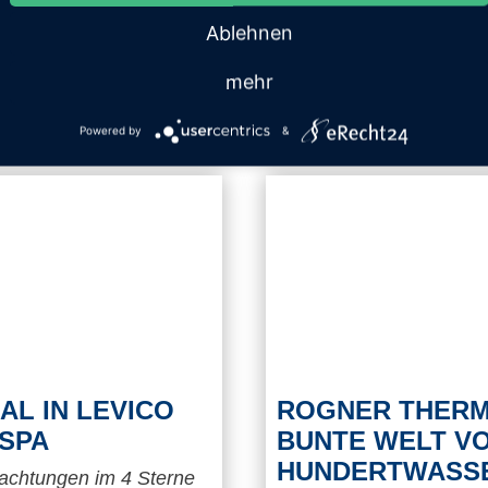
Ablehnen
161 €
mehr
DETAILS
NUR
Powered by
&
AL IN LEVICO
ROGNER THERM
 SPA
BUNTE WELT VO
HUNDERTWASS
nachtungen im 4 Sterne