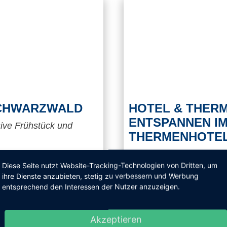
SCHWARZWALD
HOTEL & THERM
ENTSPANNEN I
sive Frühstück und
THERMENHOTE
2 Nächte im 4 Sterne Ho
n der 2.500 Quadratmeter
Thermen-Zugang
Diese Seite nutzt Website-Tracking-Technologien von Dritten, um
xushotel Therme Bad
ihre Dienste anzubieten, stetig zu verbessern und Werbung
st und Gaumen.
Eine Auszeit vom tristen A
entsprechend den Interessen der Nutzer anzuzeigen.
Köflach. Dort können Sie
angrenzender Therme ent
Akzeptieren
lassen.