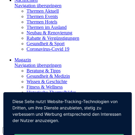
Nachrichten
Navigation überspringen
Thermen Aktuell
Thermen Events
Thermen Hotels
Thermen im Ausland
Neubau & Renovierung
Rabatte & Vergünstigungen
Gesundheit & Sport
Coronavirus-Covid 19
Magazin
Navigation überspringen
Beratung & Tipps
Gesundheit & Medizin
Wissen & Geschichte
Fitness & Wellness
Historische Thermalbäder
Thermalquellen
Diese Seite nutzt Website-Tracking-Technologien von
Dritten, um ihre Dienste anzubieten, stetig zu
Impressum
verbessern und Werbung entsprechend den Interessen
Datenschutz
der Nutzer anzuzeigen.