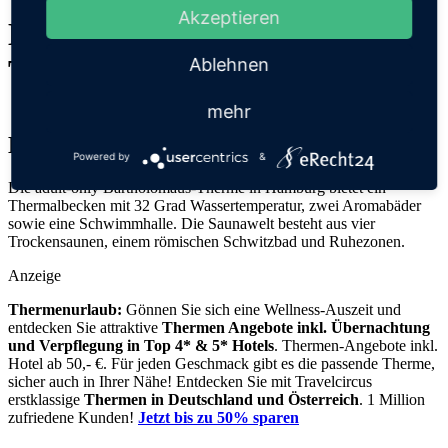
Akzeptieren
Bäderland Bartholomäus-
Therme
Ablehnen
mehr
Hamburg
Powered by
&
Die adult-only Bartholomäus-Therme in Hamburg bietet ein
Thermalbecken mit 32 Grad Wassertemperatur, zwei Aromabäder
sowie eine Schwimmhalle. Die Saunawelt besteht aus vier
Trockensaunen, einem römischen Schwitzbad und Ruhezonen.
Anzeige
Thermenurlaub:
Gönnen Sie sich eine Wellness-Auszeit und
entdecken Sie attraktive
Thermen Angebote inkl. Übernachtung
und Verpflegung
in Top 4* & 5* Hotels
. Thermen-Angebote inkl.
Hotel ab 50,- €. Für jeden Geschmack gibt es die passende Therme,
sicher auch in Ihrer Nähe! Entdecken Sie mit Travelcircus
erstklassige
Thermen in
Deutschland und Österreich
. 1 Million
zufriedene Kunden!
Jetzt bis zu 50% sparen