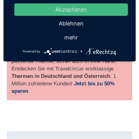
Akzeptieren
Ablehnen
Thermenurlaub:
Gönnen Sie sich eine Wellness-
Auszeit und entdecken Sie attraktive
Thermen
mehr
Angebote inkl. Übernachtung und Verpflegung
in Top 4* & 5* Hotels
. Thermen-Angebote inkl.
Powered by
&
Hotel ab 50,- €. Für jeden Geschmack gibt es die
passende Therme, sicher auch in Ihrer Nähe!
Entdecken Sie mit Travelcircus erstklassige
Thermen in
Deutschland und Österreich
. 1
Million zufriedene Kunden!
Jetzt bis zu 50%
sparen