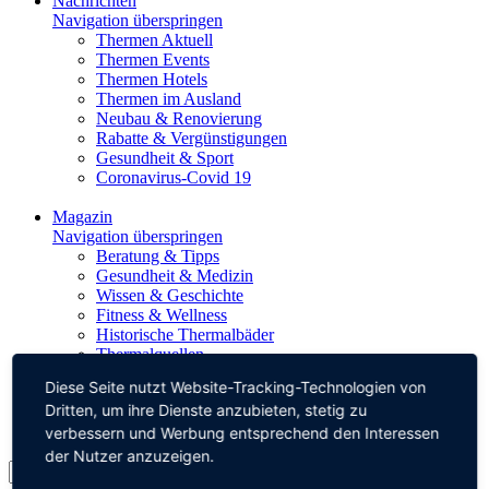
Nachrichten
Navigation überspringen
Thermen Aktuell
Thermen Events
Thermen Hotels
Thermen im Ausland
Neubau & Renovierung
Rabatte & Vergünstigungen
Gesundheit & Sport
Coronavirus-Covid 19
Magazin
Navigation überspringen
Beratung & Tipps
Gesundheit & Medizin
Wissen & Geschichte
Fitness & Wellness
Historische Thermalbäder
Thermalquellen
Diese Seite nutzt Website-Tracking-Technologien von
Impressum
Dritten, um ihre Dienste anzubieten, stetig zu
Datenschutz
verbessern und Werbung entsprechend den Interessen
der Nutzer anzuzeigen.