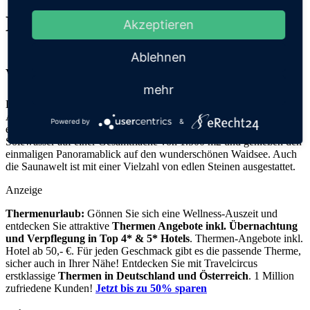
Miramar Therme
Akzeptieren
Ablehnen
Weinheim
mehr
Die Miramar Salz & Kristall Therme bietet ein einzigartiges
Ambiente: Umgeben von einer Vielzahl an funkelnden Edelsteinen
Powered by
&
entspannen die Besucher im warmen, mineralreichen Thermal-
Solewasser auf einer Gesamtfläche von 1.500 m2 und genießen den
einmaligen Panoramablick auf den wunderschönen Waidsee. Auch
die Saunawelt ist mit einer Vielzahl von edlen Steinen ausgestattet.
Anzeige
Thermenurlaub:
Gönnen Sie sich eine Wellness-Auszeit und
entdecken Sie attraktive
Thermen Angebote inkl. Übernachtung
und Verpflegung
in Top 4* & 5* Hotels
. Thermen-Angebote inkl.
Hotel ab 50,- €. Für jeden Geschmack gibt es die passende Therme,
sicher auch in Ihrer Nähe! Entdecken Sie mit Travelcircus
erstklassige
Thermen in
Deutschland und Österreich
. 1 Million
zufriedene Kunden!
Jetzt bis zu 50% sparen