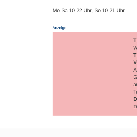
Mo-Sa 10-22 Uhr, So 10-21 Uhr
Anzeige
T
W
T
V
A
G
a
T
D
z