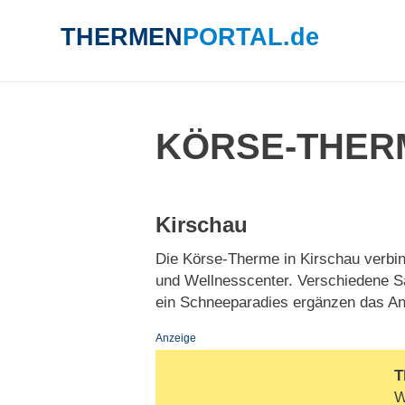
THERMEN
PORTAL.de
SUCHE
KÖRSE-THER
Kirschau
Die Körse-Therme in Kirschau verbin
und Wellnesscenter. Verschiedene Sa
ein Schneeparadies ergänzen das An
Anzeige
T
W