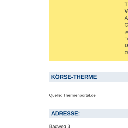
T
V
A
G
a
T
D
z
KÖRSE-THERME
Quelle: Thermenportal.de
ADRESSE:
Badweg 3