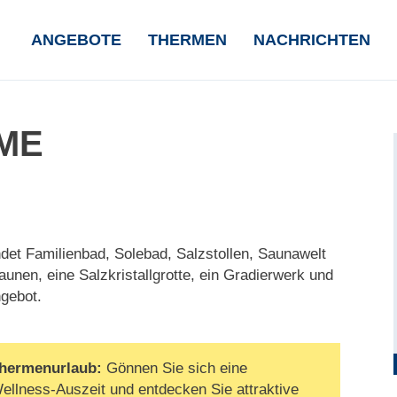
NAVIGATION
ANGEBOTE
THERMEN
NACHRICHTEN
ÜBERSPRINGEN
ME
det Familienbad, Solebad, Salzstollen, Saunawelt
unen, eine Salzkristallgrotte, ein Gradierwerk und
gebot.
hermenurlaub:
Gönnen Sie sich eine
ellness-Auszeit und entdecken Sie attraktive