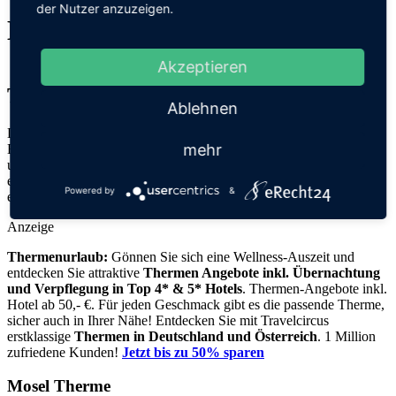
der Nutzer anzuzeigen.
Mosel Therme
Akzeptieren
Traben-Trarbach
Ablehnen
Die Mosel-Therme in Traben-Trarbach bietet ihren Besuchern ein
mehr
Erlebnisbad, ein Thermalbad und eine Saunawelt mit drei Saunen
und einem Dampfbad. Das Thermalbecken speist sich aus der
eigenen Thermalquelle. Ein Wellness- und Physiotherapiebereich
Powered by
&
ergänzen das Angebot.
Anzeige
Thermenurlaub:
Gönnen Sie sich eine Wellness-Auszeit und
entdecken Sie attraktive
Thermen Angebote inkl. Übernachtung
und Verpflegung
in Top 4* & 5* Hotels
. Thermen-Angebote inkl.
Hotel ab 50,- €. Für jeden Geschmack gibt es die passende Therme,
sicher auch in Ihrer Nähe! Entdecken Sie mit Travelcircus
erstklassige
Thermen in
Deutschland und Österreich
. 1 Million
zufriedene Kunden!
Jetzt bis zu 50% sparen
Mosel Therme