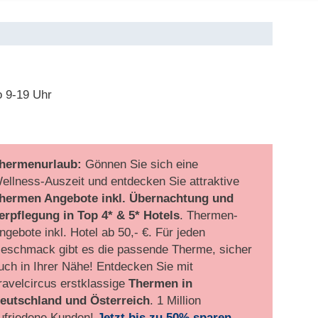
o 9-19 Uhr
hermenurlaub:
Gönnen Sie sich eine
ellness-Auszeit und entdecken Sie attraktive
hermen Angebote inkl. Übernachtung und
erpflegung
in Top 4* & 5* Hotels
. Thermen-
ngebote inkl. Hotel ab 50,- €. Für jeden
eschmack gibt es die passende Therme, sicher
uch in Ihrer Nähe! Entdecken Sie mit
ravelcircus erstklassige
Thermen in
eutschland und Österreich
. 1 Million
ufriedene Kunden!
Jetzt bis zu 50% sparen