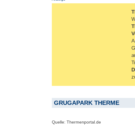
T
W
T
V
A
G
a
T
D
z
GRUGAPARK THERME
Quelle: Thermenportal.de