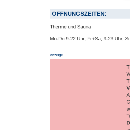
ÖFFNUNGSZEITEN:
Therme und Sauna
Mo-Do 9-22 Uhr, Fr+Sa, 9-23 Uhr, S
Anzeige
T
W
T
V
A
G
a
T
D
z