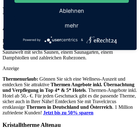
Kristalltherme Altenau
Ablehnen
mehr
Altenau
Powered by
&
In der Kristalltherme Altenau stehen den Besuchern verschiedene
Innen- und Außenbecken mit Thermalsole zu Verfügung sowie eine
Saunawelt mit sechs Saunen, einem Saunagarten, einem
Dampfstollen und zahlreichen Ruhezonen.
Anzeige
Thermenurlaub:
Gönnen Sie sich eine Wellness-Auszeit und
entdecken Sie attraktive
Thermen Angebote inkl. Übernachtung
und Verpflegung
in Top 4* & 5* Hotels
. Thermen-Angebote inkl.
Hotel ab 50,- €. Für jeden Geschmack gibt es die passende Therme,
sicher auch in Ihrer Nähe! Entdecken Sie mit Travelcircus
erstklassige
Thermen in
Deutschland und Österreich
. 1 Million
zufriedene Kunden!
Jetzt bis zu 50% sparen
Kristalltherme Altenau