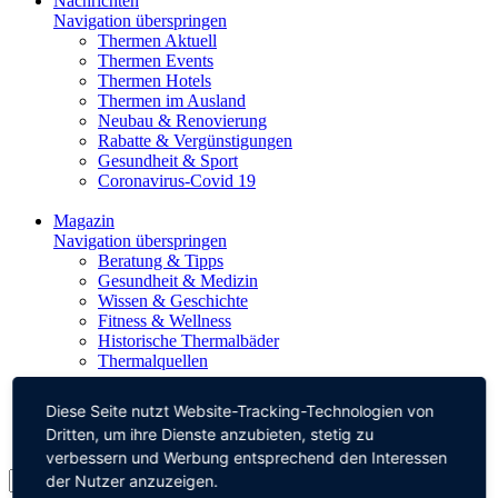
Nachrichten
Navigation überspringen
Thermen Aktuell
Thermen Events
Thermen Hotels
Thermen im Ausland
Neubau & Renovierung
Rabatte & Vergünstigungen
Gesundheit & Sport
Coronavirus-Covid 19
Magazin
Navigation überspringen
Beratung & Tipps
Gesundheit & Medizin
Wissen & Geschichte
Fitness & Wellness
Historische Thermalbäder
Thermalquellen
Impressum
Diese Seite nutzt Website-Tracking-Technologien von
Datenschutz
Dritten, um ihre Dienste anzubieten, stetig zu
verbessern und Werbung entsprechend den Interessen
der Nutzer anzuzeigen.