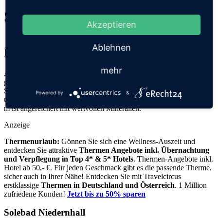
Solebad Niedernhall
Akzeptieren
Ablehnen
Niedernhall
mehr
Ausgesprochen vergnüglich, aber vor allen Dingen sehr
gesundheitsfördernd ist das Niedernhaller Solebad mit einem
Solegehalt von 2,5 Prozent. Die erwärmte Sole in den drei Innen-
Powered by
&
und Außenbecken mit einer durchschnittlichen Wassertiefe von 1,35
m ist angereichert mit wertvollen Mineralien.
Anzeige
Thermenurlaub:
Gönnen Sie sich eine Wellness-Auszeit und
entdecken Sie attraktive
Thermen Angebote inkl. Übernachtung
und Verpflegung
in Top 4* & 5* Hotels
. Thermen-Angebote inkl.
Hotel ab 50,- €. Für jeden Geschmack gibt es die passende Therme,
sicher auch in Ihrer Nähe! Entdecken Sie mit Travelcircus
erstklassige
Thermen in
Deutschland und Österreich
. 1 Million
zufriedene Kunden!
Jetzt bis zu 50% sparen
Solebad Niedernhall