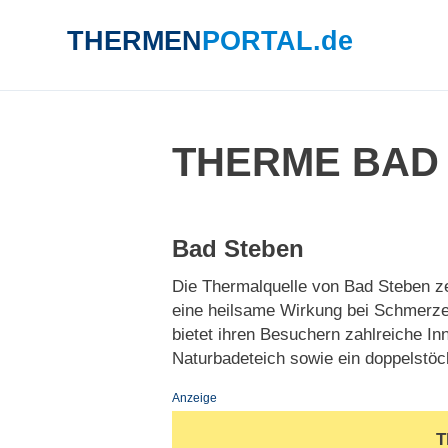
THERMEN
PORTAL.de
SUCHE
THERME BAD
Bad Steben
Die Thermalquelle von Bad Steben z
eine heilsame Wirkung bei Schmerz
bietet ihren Besuchern zahlreiche I
Naturbadeteich sowie ein doppelstö
Anzeige
T