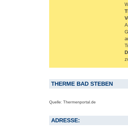
W
T
V
A
G
a
T
D
z
THERME BAD STEBEN
Quelle: Thermenportal.de
ADRESSE: