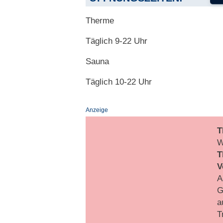
Therme
Täglich 9-22 Uhr
Sauna
Täglich 10-22 Uhr
Anzeige
T
W
T
V
A
G
a
T