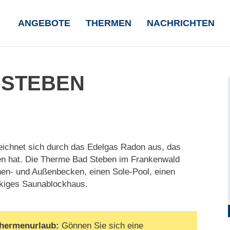
NAVIGATION
ANGEBOTE
THERMEN
NACHRICHTEN
ÜBERSPRINGEN
 STEBEN
eichnet sich durch das Edelgas Radon aus, das
en hat. Die Therme Bad Steben im Frankenwald
nnen- und Außenbecken, einen Sole-Pool, einen
ckiges Saunablockhaus.
hermenurlaub:
Gönnen Sie sich eine