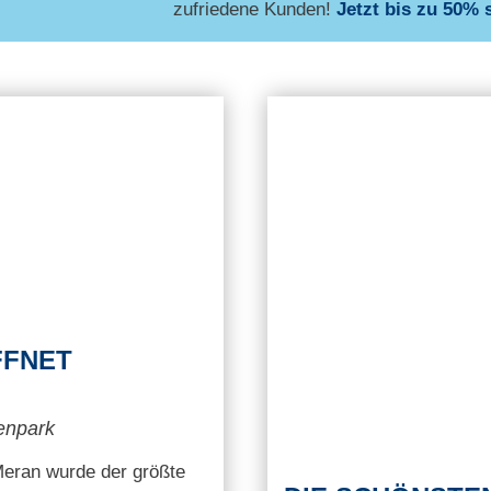
zufriedene Kunden!
Jetzt bis zu 50% 
FFNET
enpark
eran wurde der größte