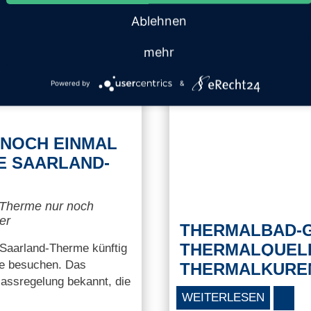
Ablehnen
mehr
Powered by
&
 NOCH EINMAL
IE SAARLAND-
-Therme nur noch
er
THERMALBAD-G
THERMALQUEL
 Saarland-Therme künftig
he besuchen. Das
THERMALKURE
lassregelung bekannt, die
WEITERLESEN