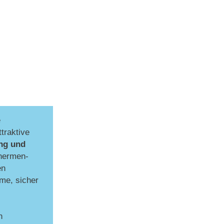
e
traktive
ng und
hermen-
en
me, sicher
n