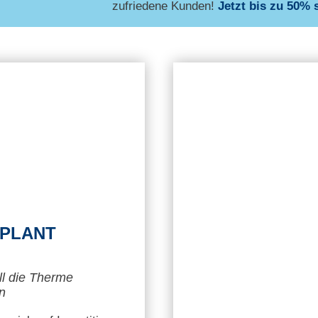
zufriedene Kunden!
Jetzt bis zu 50% 
 PLANT
oll die Therme
n