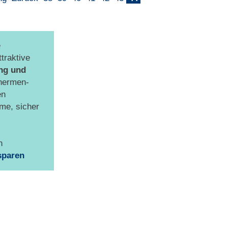
e
traktive
ng und
hermen-
en
me, sicher
n
sparen