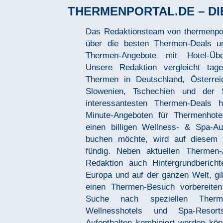
THERMENPORTAL.DE – DI
Das Redaktionsteam von thermenport
Website wertvolle Informationen
über die besten Thermen-Deals u
Thermalbädern in verschiedenen R
Thermen-Angebote mit Hotel-Üb
Norddeutschland. Aber auch Familie
Unsere Redaktion vergleicht tage
die eine Reise in ein Nachbarland 
Thermen in Deutschland, Österreic
Therme-Angebot buchen möchten, k
Slowenien, Tschechien und der S
Palette an Thermen-Deals und 
Vorwärts
interessantesten Thermen-Deals 
Angeboten auswählen. Auf unsere
Minute-Angeboten für Thermenhotel
auch die Preise für Jahreskarten
einen billigen Wellness- & Spa-Au
machen wir auf Rabatt-Aktionen 
buchen möchte, wird auf diesem T
Thermalbäder aufmerksam. Das Re
fündig. Neben aktuellen Thermen-
die einzelnen Thermen regelmäßig
Redaktion auch Hintergrundberich
und schreibt über die Erfahrungen, 
Europa und auf der ganzen Welt, gi
gemacht hat. Das Themen-Spektrum
einen Thermen-Besuch vorbereiten 
ist groß. Interessante und günstige
Suche nach speziellen Therm
herauszusuchen und Ihnen Tipps fü
Wellnesshotels und Spa-Resor
Aufenthalten kombiniert werden kö