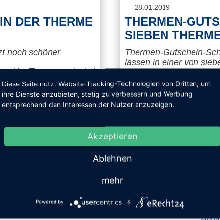
28.01.2019
IN DER THERME
THERMEN-GUTSC
SIEBEN THERM
tzt noch schöner
Thermen-Gutschein-Sch
lassen in einer von sie
lpool im Thermenpark sind
Ein Thermenbesuch hält f
in der Therme Meran. Nach
Diese Seite nutzt Website-Tracking-Technologien von Dritten, um
bereit: von Wellness über
ihre Dienste anzubieten, stetig zu verbessern und Werbung
zt wieder an 365 Tagen
entsprechend den Interessen der Nutzer anzuzeigen.
Perfekt für eine kurze Au
Akzeptieren
Ablehnen
69,- €
WEITERLESEN
NUR
mehr
Powered by
&
Anfa