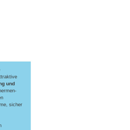
e
traktive
ng und
hermen-
en
me, sicher
n