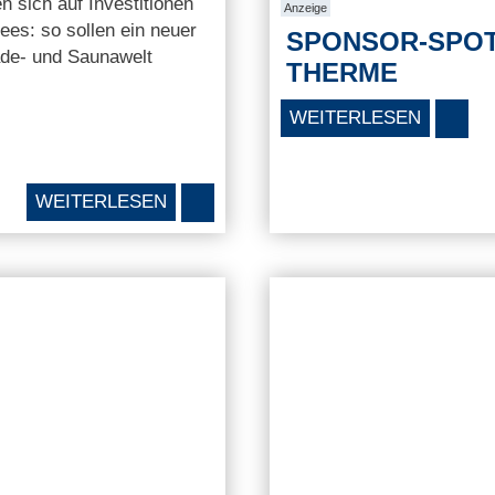
 sich auf Investitionen
Anzeige
es: so sollen ein neuer
SPONSOR-SPOT
ade- und Saunawelt
THERME
WEITERLESEN
WEITERLESEN