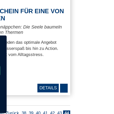
HEIN FÜR EINE VON
EN
näppchen: Die Seele baumeln
ben Thermen
ür jeden das optimale Angebot
 Wasserspaß bis hin zu Action.
szeit vom Alltagsstress.
DETAILS
ng
Zurück
38
39
40
41
42
43
44