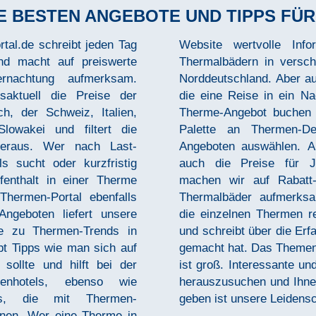
E BESTEN ANGEBOTE UND TIPPS FÜ
al.de schreibt jeden Tag
 zu Thermalquellen und
nd macht auf preiswerte
egionen wie Bayern oder
ernachtung aufmerksam.
n mit Kindern oder Paare,
saktuell die Preise der
planen und ein Hotel-mit-
h, der Schweiz, Italien,
önnen aus einer breiten
lowakei und filtert die
günstigen Schnäppchen-
heraus. Wer nach Last-
m Thermen-Portal werden
s sucht oder kurzfristig
 veröffentlicht. Ebenso
fenthalt in einer Therme
und Vergünstigungen der
hermen-Portal ebenfalls
daktionsteam unterzieht
Angeboten liefert unsere
 einem Check & Vergleich
te zu Thermen-Trends in
die man bei Thermen-Tests
bt Tipps wie man sich auf
 unseres Thermen-Portals
sollte und hilft bei der
 Thermen-Angebote für Sie
enhotels, ebenso wie
r Ihren Thermenbesuch zu
ts, die mit Thermen-
geben ist unsere Leidensc
nnen. Wer eine Therme in