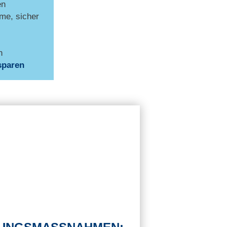
en
me, sicher
n
sparen