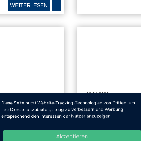
WEITERLESEN
06.04.2020
UCHTLINGEN:
THERMALZENTR
Diese Seite nutzt Website-Tracking-Technologien von Dritten, um
ihre Dienste anzubieten, stetig zu verbessern und Werbung
IENENBUS
LUXEMBURG
entsprechend den Interessen der Nutzer anzuzeigen.
 Altmühltherme
Therme in Mondorf-les-B
Der luxemburgische Staat
Akzeptieren