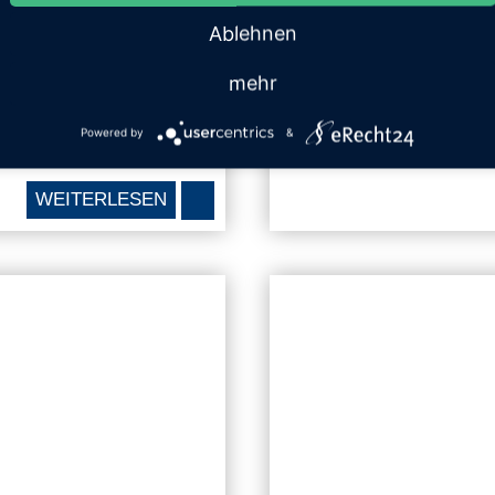
dt Treuchtlingen hat die
Mondorf Domaine Thermal
 Schienenbus zur Sauna
Modernisierung der Anlage
Ablehnen
ondere Gefährt auf dem
für den Umbau in die Ha
mehr
Powered by
&
WEITERLESEN