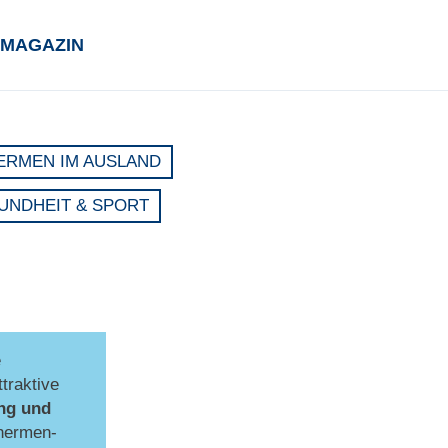
MAGAZIN
ERMEN IM AUSLAND
UNDHEIT & SPORT
e
traktive
ng und
hermen-