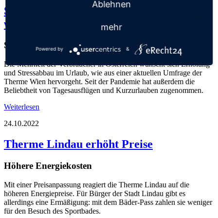
Ablehnen
Stressabbau und Kurzzeit-Erholung
werden immer wichtiger
mehr
Studie der Therme Wien
Powered by
&
Die Mehrheit der Verbraucher in Österreich wünscht sich Erholung
und Stressabbau im Urlaub, wie aus einer aktuellen Umfrage der
Therme Wien hervorgeht. Seit der Pandemie hat außerdem die
Beliebtheit von Tagesausflügen und Kurzurlauben zugenommen.
Weiterlesen
24.10.2022
Therme Lindau erhöht Preise
Höhere Energiekosten
Mit einer Preisanpassung reagiert die Therme Lindau auf die
höheren Energiepreise. Für Bürger der Stadt Lindau gibt es
allerdings eine Ermäßigung: mit dem Bäder-Pass zahlen sie weniger
für den Besuch des Sportbades.