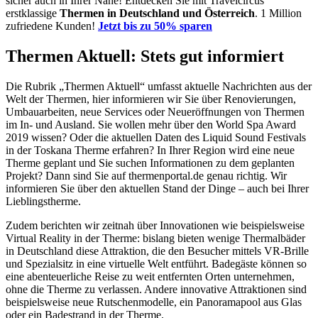
sicher auch in Ihrer Nähe! Entdecken Sie mit Travelcircus
erstklassige
Thermen in
Deutschland und Österreich
. 1 Million
zufriedene Kunden!
Jetzt bis zu 50% sparen
Thermen Aktuell: Stets gut informiert
Die Rubrik „Thermen Aktuell“ umfasst aktuelle Nachrichten aus der
Welt der Thermen, hier informieren wir Sie über Renovierungen,
Umbauarbeiten, neue Services oder Neueröffnungen von Thermen
im In- und Ausland. Sie wollen mehr über den World Spa Award
2019 wissen? Oder die aktuellen Daten des Liquid Sound Festivals
in der Toskana Therme erfahren? In Ihrer Region wird eine neue
Therme geplant und Sie suchen Informationen zu dem geplanten
Projekt? Dann sind Sie auf thermenportal.de genau richtig. Wir
informieren Sie über den aktuellen Stand der Dinge – auch bei Ihrer
Lieblingstherme.
Zudem berichten wir zeitnah über Innovationen wie beispielsweise
Virtual Reality in der Therme: bislang bieten wenige Thermalbäder
in Deutschland diese Attraktion, die den Besucher mittels VR-Brille
und Spezialsitz in eine virtuelle Welt entführt. Badegäste können so
eine abenteuerliche Reise zu weit entfernten Orten unternehmen,
ohne die Therme zu verlassen. Andere innovative Attraktionen sind
beispielsweise neue Rutschenmodelle, ein Panoramapool aus Glas
oder ein Badestrand in der Therme.