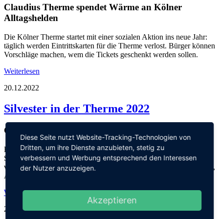
Claudius Therme spendet Wärme an Kölner
Alltagshelden
Die Kölner Therme startet mit einer sozialen Aktion ins neue Jahr:
täglich werden Eintrittskarten für die Therme verlost. Bürger können
Vorschläge machen, wem die Tickets geschenkt werden sollen.
Weiterlesen
20.12.2022
Silvester in der Therme 2022
Ganz entspannt ins neue Jahr
Diese Seite nutzt Website-Tracking-Technologien von
Dritten, um ihre Dienste anzubieten, stetig zu
Beenden Sie das alte Jahr ganz entspannt in der Wasser- und
verbessern und Werbung entsprechend den Interessen
Saunawelt einer Therme. Ausgewählte Thermalbäder in
verschiedenen Bundesländern bieten Silvesterpartys mit Live Musik,
der Nutzer anzuzeigen.
Abendbuffet und mitternächtlichem Feuerwerk an.
Weiterlesen
Akzeptieren
29.11.2022