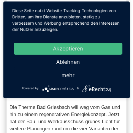
Diese Seite nutzt Website-Tracking-Technologien von
Dritten, um ihre Dienste anzubieten, stetig zu
verbessern und Werbung entsprechend den Interessen
der Nutzer anzuzeigen.
Akzeptieren
13.10.2023
Ablehnen
WOHLFÜHL-THERME BAD
mehr
GRIESBACH SETZT AUF
NACHHALTIGE ENERGIE
Powered by
&
Neue Attraktion in der Havel-Therme
Die Therme Bad Griesbach will weg vom Gas und
hin zu einem regenerativen Energiekonzept. Jetzt
hat der Bau- und Werkausschuss grünes Licht für
weitere Planungen rund um die vier Varianten der