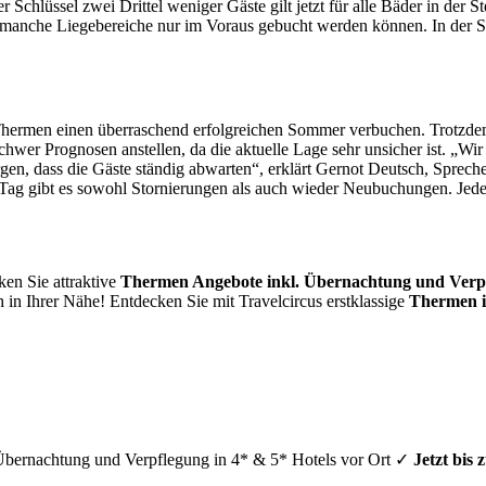
 Schlüssel zwei Drittel weniger Gäste gilt jetzt für alle Bäder in der
nd manche Liegebereiche nur im Voraus gebucht werden können. In der 
hermen einen überraschend erfolgreichen Sommer verbuchen. Trotzdem 
schwer Prognosen anstellen, da die aktuelle Lage sehr unsicher ist. „
 Sorgen, dass die Gäste ständig abwarten“, erklärt Gernot Deutsch, Spr
Tag gibt es sowohl Stornierungen als auch wieder Neubuchungen. Jeden
en Sie attraktive
Thermen Angebote inkl. Übernachtung und Verp
 in Ihrer Nähe! Entdecken Sie mit Travelcircus erstklassige
Thermen 
 Übernachtung und Verpflegung in 4* & 5* Hotels vor Ort ✓
Jetzt bis