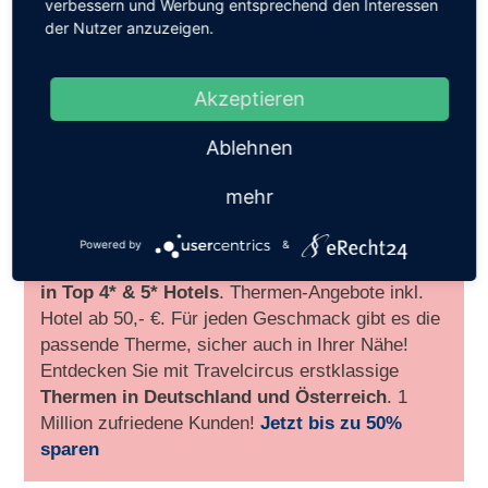
verbessern und Werbung entsprechend den Interessen
der Nutzer anzuzeigen.
Akzeptieren
Ablehnen
mehr
Thermenurlaub:
Gönnen Sie sich eine Wellness-
Auszeit und entdecken Sie attraktive
Thermen
Powered by
&
Angebote inkl. Übernachtung und Verpflegung
in Top 4* & 5* Hotels
. Thermen-Angebote inkl.
Hotel ab 50,- €. Für jeden Geschmack gibt es die
passende Therme, sicher auch in Ihrer Nähe!
Entdecken Sie mit Travelcircus erstklassige
Thermen in
Deutschland und Österreich
. 1
Million zufriedene Kunden!
Jetzt bis zu 50%
sparen