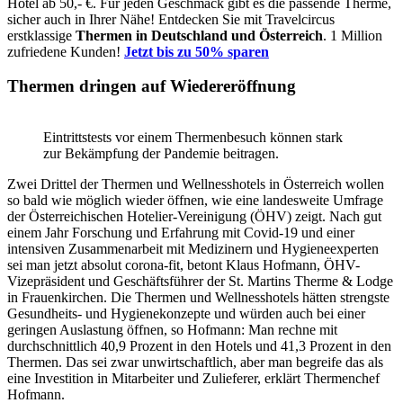
Hotel ab 50,- €. Für jeden Geschmack gibt es die passende Therme,
sicher auch in Ihrer Nähe! Entdecken Sie mit Travelcircus
erstklassige
Thermen in
Deutschland und Österreich
. 1 Million
zufriedene Kunden!
Jetzt bis zu 50% sparen
Thermen dringen auf Wiedereröffnung
Eintrittstests vor einem Thermenbesuch können stark
zur Bekämpfung der Pandemie beitragen.
Zwei Drittel der Thermen und Wellnesshotels in Österreich wollen
so bald wie möglich wieder öffnen, wie eine landesweite Umfrage
der Österreichischen Hotelier-Vereinigung (ÖHV) zeigt. Nach gut
einem Jahr Forschung und Erfahrung mit Covid-19 und einer
intensiven Zusammenarbeit mit Medizinern und Hygieneexperten
sei man jetzt absolut corona-fit, betont Klaus Hofmann, ÖHV-
Vizepräsident und Geschäftsführer der St. Martins Therme & Lodge
in Frauenkirchen. Die Thermen und Wellnesshotels hätten strengste
Gesundheits- und Hygienekonzepte und würden auch bei einer
geringen Auslastung öffnen, so Hofmann: Man rechne mit
durchschnittlich 40,9 Prozent in den Hotels und 41,3 Prozent in den
Thermen. Das sei zwar unwirtschaftlich, aber man begreife das als
eine Investition in Mitarbeiter und Zulieferer, erklärt Thermenchef
Hofmann.