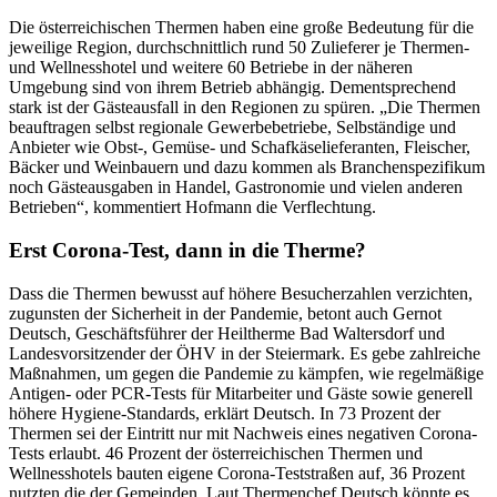
Die österreichischen Thermen haben eine große Bedeutung für die
jeweilige Region, durchschnittlich rund 50 Zulieferer je Thermen-
und Wellnesshotel und weitere 60 Betriebe in der näheren
Umgebung sind von ihrem Betrieb abhängig. Dementsprechend
stark ist der Gästeausfall in den Regionen zu spüren. „Die Thermen
beauftragen selbst regionale Gewerbebetriebe, Selbständige und
Anbieter wie Obst-, Gemüse- und Schafkäselieferanten, Fleischer,
Bäcker und Weinbauern und dazu kommen als Branchenspezifikum
noch Gästeausgaben in Handel, Gastronomie und vielen anderen
Betrieben“, kommentiert Hofmann die Verflechtung.
Erst Corona-Test, dann in die Therme?
Dass die Thermen bewusst auf höhere Besucherzahlen verzichten,
zugunsten der Sicherheit in der Pandemie, betont auch Gernot
Deutsch, Geschäftsführer der Heiltherme Bad Waltersdorf und
Landesvorsitzender der ÖHV in der Steiermark. Es gebe zahlreiche
Maßnahmen, um gegen die Pandemie zu kämpfen, wie regelmäßige
Antigen- oder PCR-Tests für Mitarbeiter und Gäste sowie generell
höhere Hygiene-Standards, erklärt Deutsch. In 73 Prozent der
Thermen sei der Eintritt nur mit Nachweis eines negativen Corona-
Tests erlaubt. 46 Prozent der österreichischen Thermen und
Wellnesshotels bauten eigene Corona-Teststraßen auf, 36 Prozent
nutzten die der Gemeinden. Laut Thermenchef Deutsch könnte es