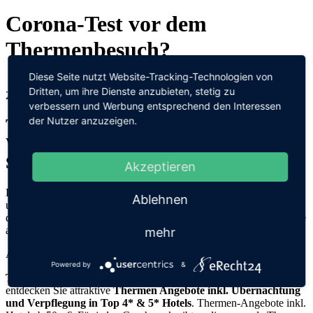
Corona-Test vor dem
Thermenbesuch?
Diese Seite nutzt Website-Tracking-Technologien von
Dritten, um ihre Dienste anzubieten, stetig zu
24.02.2021
verbessern und Werbung entsprechend den Interessen
der Nutzer anzuzeigen.
Thermen in Österreich: Thermen- &
Wellnesshotels in den Startlöchern,
Sicherheitskonzepte inklusive
Akzeptieren
Die österreichischen Thermen und Wellnesshotels sind corona-fit
Ablehnen
und wollen so bald wie möglich öffnen, wie aus einer Umfrage in
der Branche hervor geht. Neben strengen Hygienekonzepten könnte
auch ein Corona-Test vor dem Thermenbesuch Schule machen.
mehr
Anzeige
Powered by
&
Thermenurlaub:
Gönnen Sie sich eine Wellness-Auszeit und
entdecken Sie attraktive
Thermen Angebote inkl. Übernachtung
und Verpflegung
in Top 4* & 5* Hotels
. Thermen-Angebote inkl.