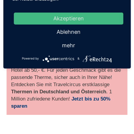
Akzeptieren
Ablehnen
Thermenurlaub:
Gönnen Sie sich eine Wellness-
mehr
Auszeit und entdecken Sie attraktive
Thermen
Angebote inkl. Übernachtung und Verpflegung
Powered by
&
in Top 4* & 5* Hotels
. Thermen-Angebote inkl.
Hotel ab 50,- €. Für jeden Geschmack gibt es die
passende Therme, sicher auch in Ihrer Nähe!
Entdecken Sie mit Travelcircus erstklassige
Thermen in
Deutschland und Österreich
. 1
Million zufriedene Kunden!
Jetzt bis zu 50%
sparen