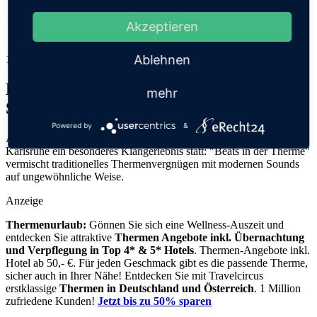
"Beats in der Therme"
Akzeptieren
Ablehnen
17.09.2019
Historische Therme trifft auf moderne
mehr
Sounds
Powered by
&
Am 20. September 2019 findet in der Therme Vierordtbad in
Karlsruhe ein besonderes Klangerlebnis statt: "Beats in der Therme"
vermischt traditionelles Thermenvergnügen mit modernen Sounds
auf ungewöhnliche Weise.
Anzeige
Thermenurlaub:
Gönnen Sie sich eine Wellness-Auszeit und
entdecken Sie attraktive
Thermen Angebote inkl. Übernachtung
und Verpflegung
in Top 4* & 5* Hotels
. Thermen-Angebote inkl.
Hotel ab 50,- €. Für jeden Geschmack gibt es die passende Therme,
sicher auch in Ihrer Nähe! Entdecken Sie mit Travelcircus
erstklassige
Thermen in
Deutschland und Österreich
. 1 Million
zufriedene Kunden!
Jetzt bis zu 50% sparen