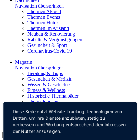
Nachrichten
Navigation überspringen
Thermen Aktuell
Thermen Events
Thermen Hotels
Thermen im Ausland
Neubau & Renovierung
Rabatte & Vergünstigungen
Gesundheit & Sport
Coronavirus-Covid 19
Magazin
Navigation überspringen
Beratung & Tipps
Gesundheit & Medizin
Wissen & Geschichte
Fitness & Wellness
Historische Thermalbäder
Thermalquellen
Diese Seite nutzt Website-Tracking-Technologien von
Impressum
Dritten, um ihre Dienste anzubieten, stetig zu
Datenschutz
verbessern und Werbung entsprechend den Interessen
der Nutzer anzuzeigen.