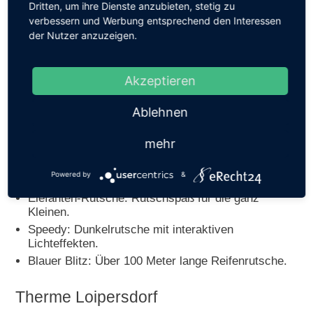
Quelle: facebook.com/pg/h2otherme
Dritten, um ihre Dienste anzubieten, stetig zu
verbessern und Werbung entsprechend den Interessen
Die H2O Therme Sebersdorf bietet Entspannung,
der Nutzer anzuzeigen.
Spaß und Action für die ganze Familie. Auch die ganz
Kleinen kommen hier auf ihre Kosten. Neben den
Akzeptieren
Rutschen zählen auch ein Wasserspielgarten sowie
die klassischen Spielplätze mit Rutschen am
Ablehnen
Thermengelände als Highlight des Familienresorts.
Anzahl der Rutschen:
3
mehr
Highlights:
Powered by
&
Elefanten-Rutsche: Rutschspaß für die ganz
Kleinen.
Speedy: Dunkelrutsche mit interaktiven
Lichteffekten.
Blauer Blitz: Über 100 Meter lange Reifenrutsche.
Therme Loipersdorf