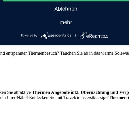
er Therme Bussloo in Holland
Ablehnen
mehr
Powered by
&
rmenzugang und Frühstück
er und entspannter Thermenbesuch? Tauchen Sie ab in das warme Solew
en Sie attraktive
Thermen Angebote inkl. Übernachtung und Verp
 in Ihrer Nähe! Entdecken Sie mit Travelcircus erstklassige
Thermen 