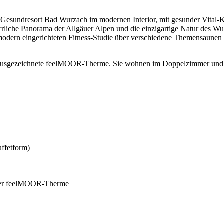
ndresort Bad Wurzach im modernen Interior, mit gesunder Vital-Küc
 herrliche Panorama der Allgäuer Alpen und die einzigartige Natur des
ern eingerichteten Fitness-Studie über verschiedene Themensaunen bi
 ausgezeichnete feelMOOR-Therme. Sie wohnen im Doppelzimmer und er
ffetform)
t der feelMOOR-Therme