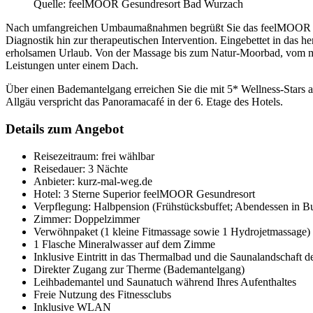
Quelle: feelMOOR Gesundresort Bad Wurzach
Nach umfangreichen Umbaumaßnahmen begrüßt Sie das feelMOOR Gesu
Diagnostik hin zur therapeutischen Intervention. Eingebettet in das
erholsamen Urlaub. Von der Massage bis zum Natur-Moorbad, vom mod
Leistungen unter einem Dach.
Über einen Bademantelgang erreichen Sie die mit 5* Wellness-Stars
Allgäu verspricht das Panoramacafé in der 6. Etage des Hotels.
Details zum Angebot
Reisezeitraum: frei wählbar
Reisedauer: 3 Nächte
Anbieter: kurz-mal-weg.de
Hotel: 3 Sterne Superior feelMOOR Gesundresort
Verpflegung: Halbpension (Frühstücksbuffet; Abendessen in Bu
Zimmer: Doppelzimmer
Verwöhnpaket (1 kleine Fitmassage sowie 1 Hydrojetmassage)
1 Flasche Mineralwasser auf dem Zimme
Inklusive Eintritt in das Thermalbad und die Saunalandschaf
Direkter Zugang zur Therme (Bademantelgang)
Leihbademantel und Saunatuch während Ihres Aufenthaltes
Freie Nutzung des Fitnessclubs
Inklusive WLAN