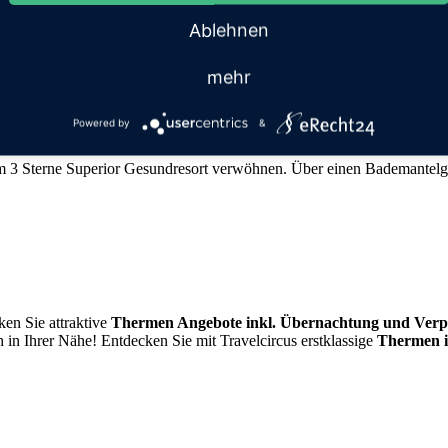
 IN BAD WURZACH MIT TH
Ablehnen
mehr
sort und Thermenbesuch für 249 Euro
Powered by
&
 im 3 Sterne Superior Gesundresort verwöhnen. Über einen Bademantelga
en Sie attraktive
Thermen Angebote inkl. Übernachtung und Verp
 in Ihrer Nähe! Entdecken Sie mit Travelcircus erstklassige
Thermen 